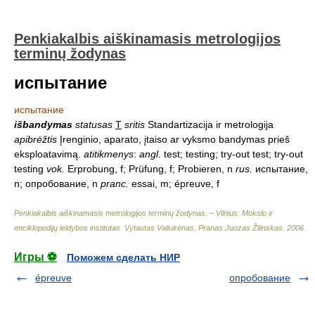
Penkiakalbis aiškinamasis metrologijos
terminų žodynas
испытание
испытание
išbandymas
statusas
T
sritis
Standartizacija ir metrologija
apibrėžtis
Įrenginio, aparato, įtaiso ar vyksmo bandymas prieš
eksploatavimą.
atitikmenys
:
angl.
test; testing; try-out test; try-out
testing
vok.
Erprobung, f; Prüfung, f; Probieren, n
rus.
испытание,
n; опробование, n
pranc.
essai, m; épreuve, f
Penkiakalbis aiškinamasis metrologijos terminų žodynas. – Vilnius: Mokslo ir
enciklopedijų leidybos institutas
.
Vytautas Valiukėnas, Pranas Juozas Žilinskas
.
2006
.
Игры ⚽
Поможем сделать НИР
épreuve
опробование